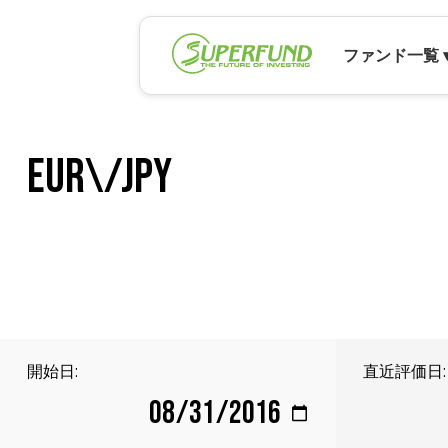
ファンド一覧 
EUR\/JPY
開始日:
直近評価日: