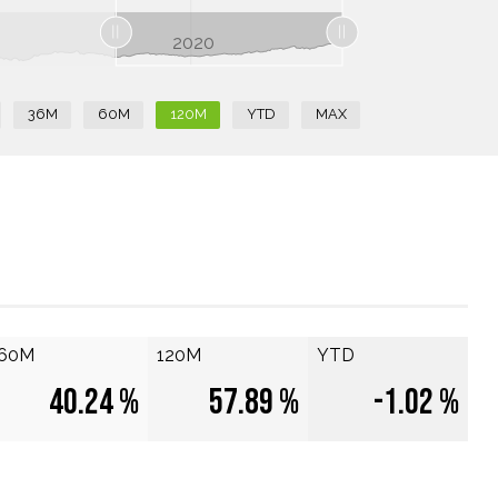
2020
36M
60M
120M
YTD
MAX
60M
120M
YTD
40.24 %
57.89 %
-1.02 %