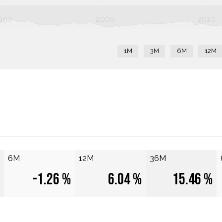
990
2000
2010
1M
3M
6M
12M
6M
12M
36M
-1.26 %
6.04 %
15.46 %