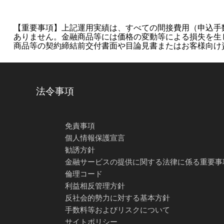
【重要事項】上記運用実績は、すべての間接費用（申込手
ありません。金融商品等には価格の変動等による損失を生
商品等の契約締結前交付書面や目論見書またはお客様向け
法令事項
免責事項
個人情報保護宣言
勧誘方針
金融サービスの提供に関する法律に係る重要事
倫理コード
利益相反管理方針
反社会的勢力に対する基本方針
手数料等およびリスクについて
サイトポリシー