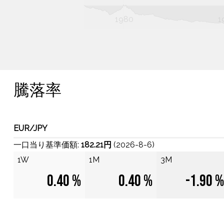
1970
2030
L
1980
1
騰落率
EUR/JPY
一口当り基準価額:
182.21円
(2026-8-6)
1W
1M
3M
0.40 %
0.40 %
-1.90 %