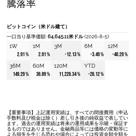
騰落率
ビットコイン（米ドル建て）
一口当り基準価額:
64,645.11米ドル
(2026-8-5)
1W
1M
3M
6M
12M
2.91 %
2.91 %
-12.13 %
-3.49 %
-40.29 %
36M
60M
120M
YTD
149.29 %
36.89 %
11,226.34 %
-26.12 %
【重要事項】上記運用実績は、すべての間接費用（申込
手数料及び税金は除く）差し引き後の純収益で表してい
ます。過去の運用実績は将来の運用成果を示唆・保証す
るものではありません。金融商品等には価格の変動等に
よる損失を生じる恐れや場合によっては投資金額全額を