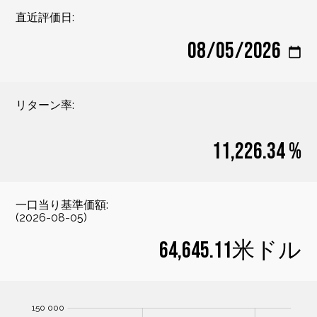
直近評価日:
リターン率:
11,226.34 %
一口当り基準価額:
(
2026-08-05
)
64,645.11米ドル
0 000
0 000
0 000
150 000